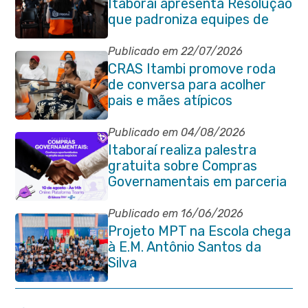
Itaboraí apresenta Resolução
que padroniza equipes de
planejamento das
contratações públicas
Publicado em 22/07/2026
CRAS Itambi promove roda
de conversa para acolher
pais e mães atípicos
Publicado em 04/08/2026
Itaboraí realiza palestra
gratuita sobre Compras
Governamentais em parceria
com o Sebrae
Publicado em 16/06/2026
Projeto MPT na Escola chega
à E.M. Antônio Santos da
Silva