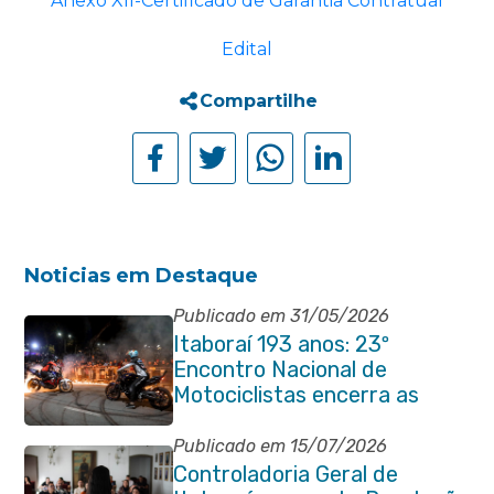
Anexo XII-Certificado de Garantia Contratual
Edital
Compartilhe
Noticias em Destaque
Publicado em 31/05/2026
Itaboraí 193 anos: 23º
Encontro Nacional de
Motociclistas encerra as
comemorações do
aniversário da cidade
Publicado em 15/07/2026
Controladoria Geral de