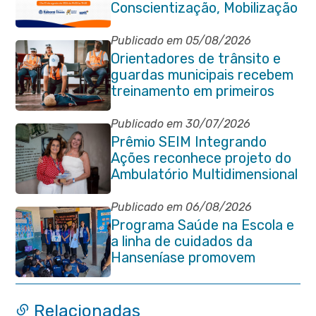
Conscientização, Mobilização
e Combate à Tuberculose em
Itaboraí
Publicado em 05/08/2026
Orientadores de trânsito e
guardas municipais recebem
treinamento em primeiros
socorros em Itaboraí
Publicado em 30/07/2026
Prêmio SEIM Integrando
Ações reconhece projeto do
Ambulatório Multidimensional
da Pessoa Idosa de Itaboraí
Publicado em 06/08/2026
Programa Saúde na Escola e
a linha de cuidados da
Hanseníase promovem
conscientização sobre
hanseníase na E.M Adelaide
de Magalhães Seabra
Relacionadas