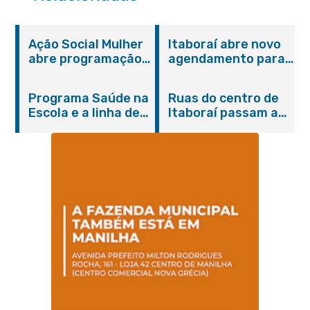
Ação Social Mulher
Itaboraí abre novo
abre programação
agendamento para
do Agosto Lilás em
castração gratuita
Itaboraí com
de cães e gatos
Programa Saúde na
Ruas do centro de
serviços gratuitos e
Escola e a linha de
Itaboraí passam a
orientações
cuidados da
operar em novos
Hanseníase
sentidos
promovem
conscientização
sobre hanseníase
na E.M Adelaide de
Magalhães Seabra