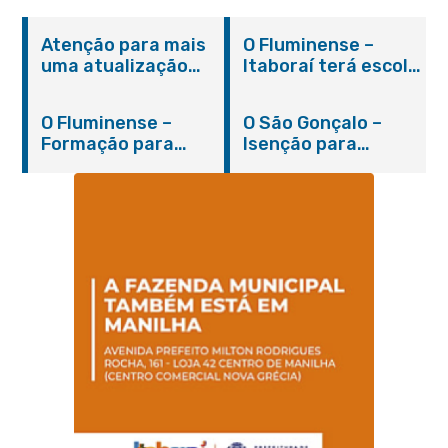
Atenção para mais
O Fluminense –
uma atualização
Itaboraí terá escola
sobre os casos do
integral modelo com
novo coronavírus
inauguração em
O Fluminense –
O São Gonçalo –
em Itaboraí (24/05)
março
Formação para
Isenção para
jovens e adultos em
portadores de
Itaboraí
hanseníase