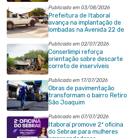
fase da Copa do Mundo
Publicado em 03/08/2026
Prefeitura de Itaboraí
avança na implantação de
lombadas na Avenida 22 de
Maio para reforçar a
segurança no trânsito
Publicado em 02/07/2026
Conserlimpi reforça
orientação sobre descarte
correto de inservíveis
Publicado em 17/07/2026
Obras de pavimentação
transformam o bairro Retiro
São Joaquim
Publicado em 07/07/2026
Itaboraí promove 2ª oficina
do Sebrae para mulheres