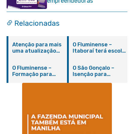
empreendedoras
Relacionadas
Atenção para mais
O Fluminense –
uma atualização
Itaboraí terá escola
sobre os casos do
integral modelo com
novo coronavírus
inauguração em
O Fluminense –
O São Gonçalo –
em Itaboraí (24/05)
março
Formação para
Isenção para
jovens e adultos em
portadores de
Itaboraí
hanseníase