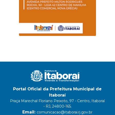
Portal Oficial da Prefeitura Municipal de
Itaboraí
Praça Marechal Floriano Peixoto, 97 - Centro, Itaboraí
- RJ, 24800-165.
Email:
comunicacao@itaborai.rj.gov.br