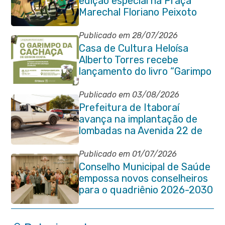
edição especial na Praça
Marechal Floriano Peixoto
com clima de Copa e muita
animação
Publicado em 28/07/2026
Casa de Cultura Heloísa
Alberto Torres recebe
lançamento do livro “Garimpo
da Cachaça”
Publicado em 03/08/2026
Prefeitura de Itaboraí
avança na implantação de
lombadas na Avenida 22 de
Maio para reforçar a
segurança no trânsito
Publicado em 01/07/2026
Conselho Municipal de Saúde
empossa novos conselheiros
para o quadriênio 2026-2030