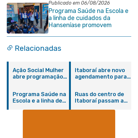
Publicado em 06/08/2026
Programa Saúde na Escola e
a linha de cuidados da
Hanseníase promovem
conscientização sobre
hanseníase na E.M Adelaide
de Magalhães Seabra
Relacionadas
Ação Social Mulher
Itaboraí abre novo
abre programação
agendamento para
do Agosto Lilás em
castração gratuita
Itaboraí com
de cães e gatos
Programa Saúde na
Ruas do centro de
serviços gratuitos e
Escola e a linha de
Itaboraí passam a
orientações
cuidados da
operar em novos
Hanseníase
sentidos
promovem
conscientização
sobre hanseníase