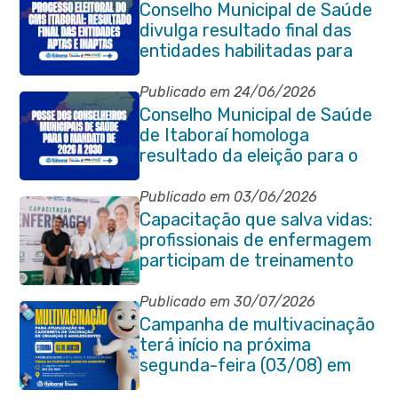
Conselho Municipal de Saúde
divulga resultado final das
entidades habilitadas para
eleição do quadriênio 2026-
2030
Publicado em 24/06/2026
Conselho Municipal de Saúde
de Itaboraí homologa
resultado da eleição para o
quadriênio 2026–2030
Publicado em 03/06/2026
Capacitação que salva vidas:
profissionais de enfermagem
participam de treinamento
em primeiros socorros em
Itaboraí
Publicado em 30/07/2026
Campanha de multivacinação
terá início na próxima
segunda-feira (03/08) em
Itaboraí