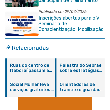
participam de treinamento
em primeiros socorros em
Itaboraí
Publicado em 29/07/2026
Inscrições abertas para o V
Seminário de
Conscientização, Mobilização
e Combate à Tuberculose em
Itaboraí
Relacionadas
Ruas do centro de
Palestra do Sebrae
Itaboraí passam a
sobre estratégias
operar em novos
de divulgação reúne
sentidos
empreendedores no
Social Mulher leva
Orientadores de
Centro de Itaboraí
serviços gratuitos à
trânsito e guardas
Praça Alarico
municipais recebem
Antunes nesta
treinamento em
sexta-feira (07/08)
primeiros socorros