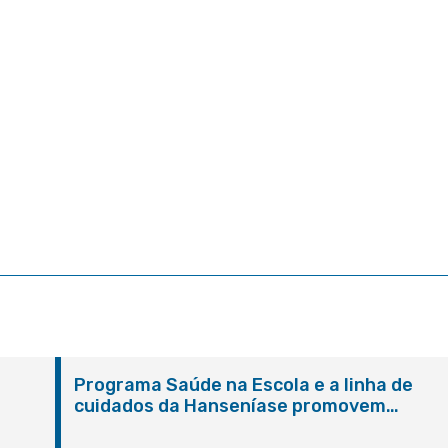
Programa Saúde na Escola e a linha de
cuidados da Hanseníase promovem
conscientização sobre hanseníase na E.M