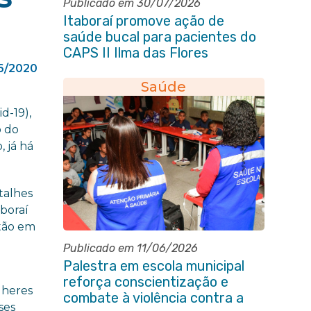
Publicado em 30/07/2026
Itaboraí promove ação de
saúde bucal para pacientes do
CAPS II Ilma das Flores
6/2020
Saúde
d-19),
o do
, já há
talhes
aboraí
stão em
Publicado em 11/06/2026
Palestra em escola municipal
reforça conscientização e
lheres
combate à violência contra a
ses