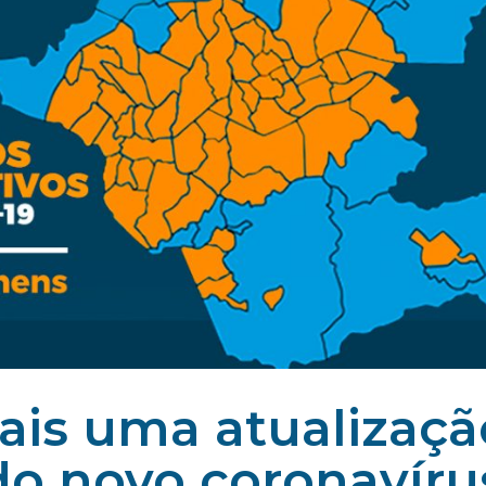
ais uma atualizaçã
do novo coronavíru