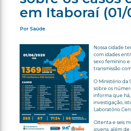
em Itaboraí (01/
Por Saúde
Nossa cidade te
com idades entre
sexo feminino e 
transmissão com
O Ministério da
sobre os número
informa que há, 
investigação, is
Laboratório Cen
Oitenta e seis 
jovens, além de 