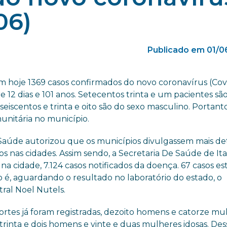
06)
Publicado em 01/0
m hoje 1369 casos confirmados do novo coronavírus (Covi
 12 dias e 101 anos. Setecentos trinta e um pacientes sã
seiscentos e trinta e oito são do sexo masculino. Portanto
unitária no município.
 Saúde autorizou que os municípios divulgassem mais de
s nas cidades. Assim sendo, a Secretaria De Saúde de It
na cidade, 7.124 casos notificados da doença. 67 casos e
to é, aguardando o resultado no laboratório do estado, o
tral Noel Nutels.
mortes já foram registradas, dezoito homens e catorze mu
trinta e dois homens e vinte e duas mulheres idosas. Des