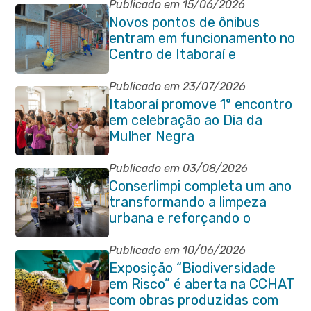
Publicado em 15/06/2026
Novos pontos de ônibus
entram em funcionamento no
Centro de Itaboraí e
garantem mais conforto à
população
Publicado em 23/07/2026
Itaboraí promove 1° encontro
em celebração ao Dia da
Mulher Negra
Publicado em 03/08/2026
Conserlimpi completa um ano
transformando a limpeza
urbana e reforçando o
cuidado com Itaboraí
Publicado em 10/06/2026
Exposição “Biodiversidade
em Risco” é aberta na CCHAT
com obras produzidas com