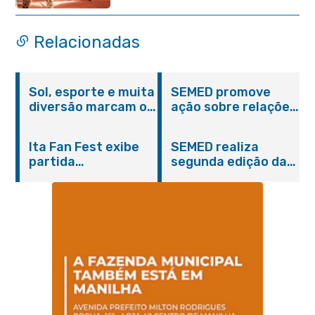
ajuda de alunos da rede
municipal
Relacionadas
Sol, esporte e muita
SEMED promove
diversão marcam o
ação sobre relações
Pedal Vivendo a
étnico-raciais para
Transformação e o
estudantes da EJA
Ita Fan Fest exibe
SEMED realiza
Domingo no Parque
partida
segunda edição da
Paleontológico
emocionante entre
formação
Brasil e Japão no
continuada para
Centro de Itaboraí
professores e
coordenadores
pedagógicos