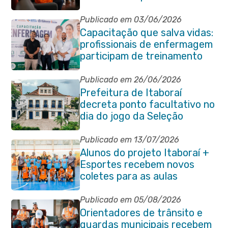
reunião de alinhamento com
órgãos públicos
Publicado em 03/06/2026
Capacitação que salva vidas:
profissionais de enfermagem
participam de treinamento
em primeiros socorros em
Itaboraí
Publicado em 26/06/2026
Prefeitura de Itaboraí
decreta ponto facultativo no
dia do jogo da Seleção
Brasileira
Publicado em 13/07/2026
Alunos do projeto Itaboraí +
Esportes recebem novos
coletes para as aulas
Publicado em 05/08/2026
Orientadores de trânsito e
guardas municipais recebem