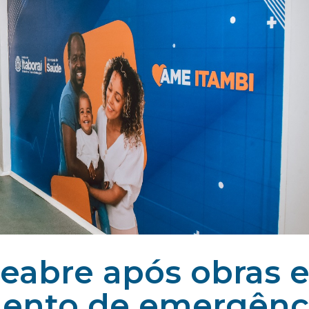
eabre após obras 
mento de emergênc