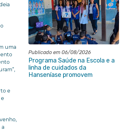
deia
 o
com uma
Publicado em 06/08/2026
mento
Programa Saúde na Escola e a
ento
linha de cuidados da
uram”,
Hanseníase promovem
conscientização sobre
hanseníase na E.M Adelaide de
to e
Magalhães Seabra
 e
 venho,
 a