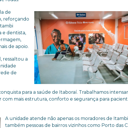
la de
o, reforçando
Itambi
 e dentista,
fermagem,
ais de apoio.
, ressaltou a
unidade
rede de
onquista para a saúde de Itaboraí. Trabalhamos intens
ar com mais estrutura, conforto e segurança para pacient
A unidade atende não apenas os moradores de Itambi
também pessoas de bairros vizinhos como Porto das Ca