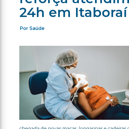
24h em Itaboraí
Por Saúde
chegada de novas macas, longarinas e cadeiras 