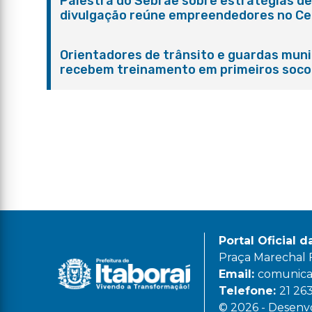
Palestra do Sebrae sobre estratégias d
divulgação reúne empreendedores no Ce
de Itaboraí
Orientadores de trânsito e guardas muni
recebem treinamento em primeiros soco
em Itaboraí
Portal Oficial d
Praça Marechal Fl
Email:
comunicac
Telefone:
21 26
© 2026 - Desenvo