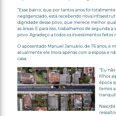
“Esse bairro, que por tantos anos foi totalment
negligenciado, está recebendo nova infraestrut
dignidade desse povo, que merece melhor qual
as áreas. E para isso, trabalhamos de segunda a
povo. Agradeço a todos os investimentos feitos 
O aposentado Manuel Januário, de 76 anos, é mor
atualmente ele mora apenas com a esposa e nã
casa.
“Eu não 
filhos a
época qu
temos a 
tranqui
Nascida 
ressalt