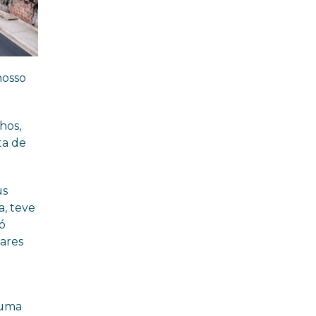
nosso
hos,
ta de
us
a, teve
Só
gares
 uma