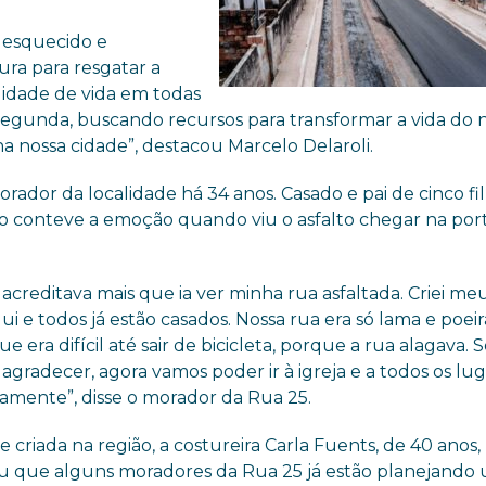
e esquecido e
ura para resgatar a
idade de vida em todas
 segunda, buscando recursos para transformar a vida do 
na nossa cidade”, destacou Marcelo Delaroli.
ador da localidade há 34 anos. Casado e pai de cinco fil
o conteve a emoção quando viu o asfalto chegar na por
acreditava mais que ia ver minha rua asfaltada. Criei me
qui e todos já estão casados. Nossa rua era só lama e poeir
e era difícil até sair de bicicleta, porque a rua alagava. 
agradecer, agora vamos poder ir à igreja e a todos os lu
lamente”, disse o morador da Rua 25.
e criada na região, a costureira Carla Fuents, de 40 anos,
ou que alguns moradores da Rua 25 já estão planejando