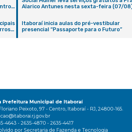
e
Social Mulher leva serviços gratuitos à Pr
ntro
Alarico Antunes nesta sexta-feira (07/08
cipais
Itaboraí inicia aulas do pré-vestibular
rros
presencial “Passaporte para o Futuro”
a Prefeitura Municipal de Itaboraí
oriano Peixoto, 97 - Centro, Itaboraí - RJ, 24800-165.
ao@itaborai.rj.gov.br
35-4643 - 2635-4870 - 2635-4417
lvido por Secretaria de Fazenda e Tecnologia