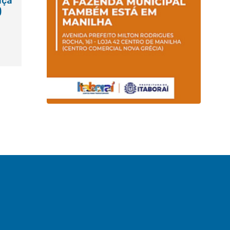
aça
)