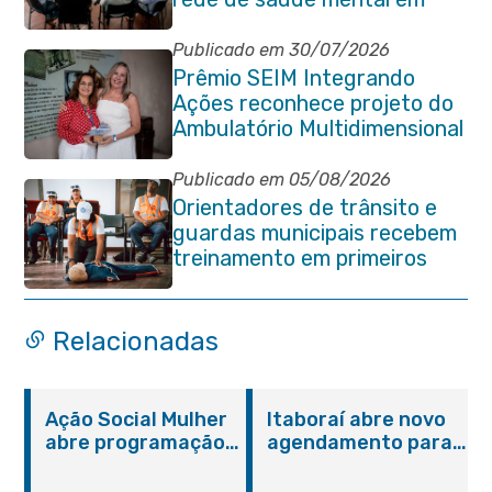
Itaboraí
Publicado em 30/07/2026
Prêmio SEIM Integrando
Ações reconhece projeto do
Ambulatório Multidimensional
da Pessoa Idosa de Itaboraí
Publicado em 05/08/2026
Orientadores de trânsito e
guardas municipais recebem
treinamento em primeiros
socorros em Itaboraí
Relacionadas
Ação Social Mulher
Itaboraí abre novo
abre programação
agendamento para
do Agosto Lilás em
castração gratuita
Itaboraí com
de cães e gatos