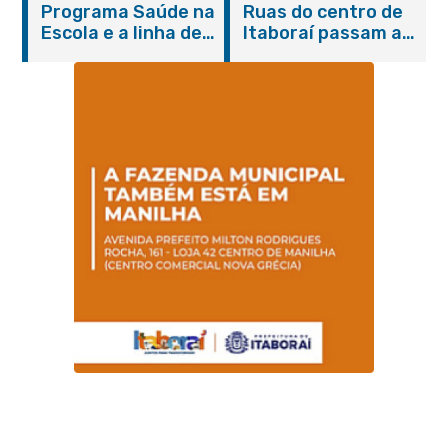
Programa Saúde na
Ruas do centro de
serviços gratuitos e
Escola e a linha de
Itaboraí passam a
orientações
cuidados da
operar em novos
Hanseníase
sentidos
promovem
conscientização
sobre hanseníase
na E.M Adelaide de
Magalhães Seabra