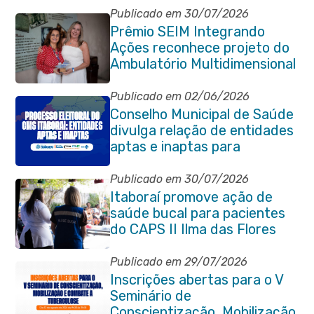
Publicado em 30/07/2026
Prêmio SEIM Integrando
Ações reconhece projeto do
Ambulatório Multidimensional
da Pessoa Idosa de Itaboraí
Publicado em 02/06/2026
Conselho Municipal de Saúde
divulga relação de entidades
aptas e inaptas para
processo eleitoral do
quadriênio 2026-2030
Publicado em 30/07/2026
Itaboraí promove ação de
saúde bucal para pacientes
do CAPS II Ilma das Flores
Publicado em 29/07/2026
Inscrições abertas para o V
Seminário de
Conscientização, Mobilização