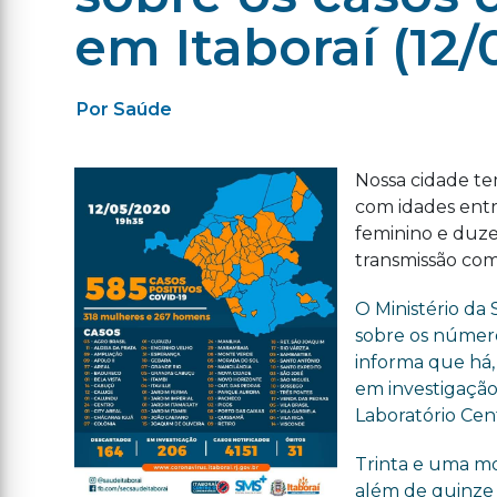
em Itaboraí (12/
Por Saúde
Nossa cidade te
com idades entre
feminino e duze
transmissão com
O Ministério da
sobre os número
informa que há, 
em investigação,
Laboratório Cen
Trinta e uma mo
além de quinze 