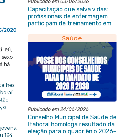
Publicado em 03/06/2026
Capacitação que salva vidas:
profissionais de enfermagem
participam de treinamento em
primeiros socorros em Itaboraí
5/2020
Saúde
-19),
o sexo
já há
talhes
aboraí
stão
, o
Publicado em 24/06/2026
Conselho Municipal de Saúde de
Itaboraí homologa resultado da
jovens,
eleição para o quadriênio 2026–
u 164