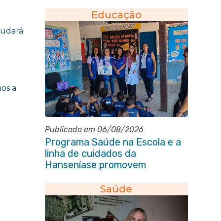
2030
Educação
judará
os a
Publicado em 06/08/2026
Programa Saúde na Escola e a
linha de cuidados da
Hanseníase promovem
conscientização sobre
hanseníase na E.M Adelaide de
Saúde
Magalhães Seabra