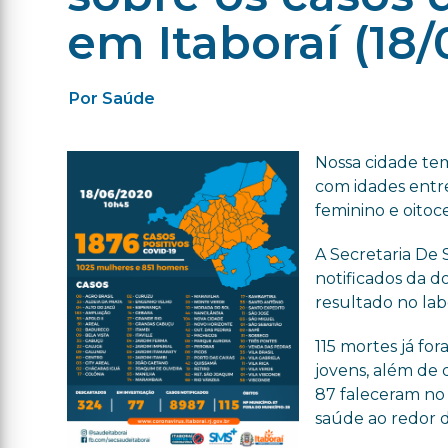
em Itaboraí (18/
Por Saúde
Nossa cidade tem
com idades entre 
feminino e oitoc
A Secretaria De 
notificados da d
resultado no lab
115 mortes já fo
jovens, além de 
87 faleceram no
saúde ao redor d