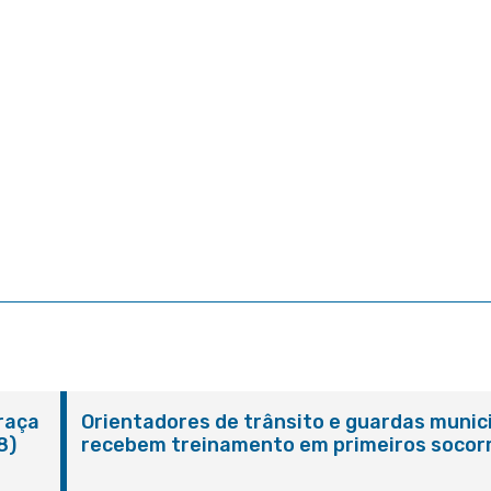
Praça
Orientadores de trânsito e guardas munic
8)
recebem treinamento em primeiros socor
em Itaboraí