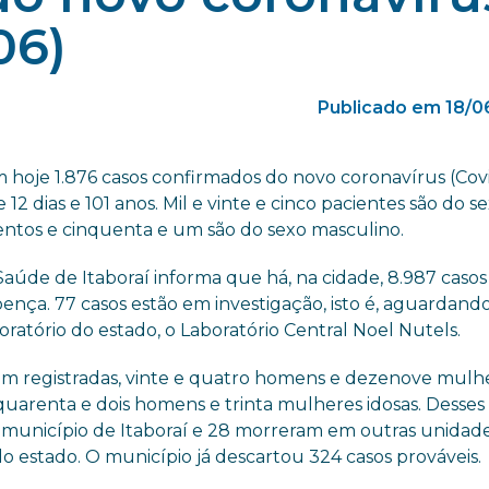
06)
Publicado em 18/0
 hoje 1.876 casos confirmados do novo coronavírus (Covi
12 dias e 101 anos. Mil e vinte e cinco pacientes são do s
entos e cinquenta e um são do sexo masculino.
Saúde de Itaboraí informa que há, na cidade, 8.987 casos
oença. 77 casos estão em investigação, isto é, aguardand
oratório do estado, o Laboratório Central Noel Nutels.
ram registradas, vinte e quatro homens e dezenove mulh
quarenta e dois homens e trinta mulheres idosas. Desses 
 município de Itaboraí e 28 morreram em outras unidad
o estado. O município já descartou 324 casos prováveis.