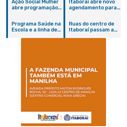
Ação Social Mulher
Itaboraí abre novo
abre programação
agendamento para
do Agosto Lilás em
castração gratuita
Itaboraí com
de cães e gatos
Programa Saúde na
Ruas do centro de
serviços gratuitos e
Escola e a linha de
Itaboraí passam a
orientações
cuidados da
operar em novos
Hanseníase
sentidos
promovem
conscientização
sobre hanseníase
na E.M Adelaide de
Magalhães Seabra