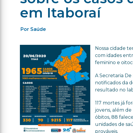
em Itaboraí
Por Saúde
Nossa cidade te
com idades entre
feminino e oitoc
A Secretaria De 
notificados da d
resultado no lab
117 mortes já f
jovens, além de
óbitos, 88 fale
unidades de saú
prováveis.