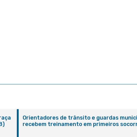
Praça
Orientadores de trânsito e guardas munic
8)
recebem treinamento em primeiros socor
em Itaboraí