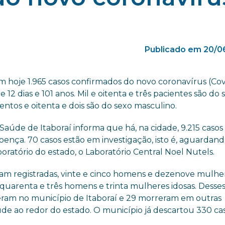
Publicado em 20/0
m hoje 1.965 casos confirmados do novo coronavírus (Covi
 12 dias e 101 anos. Mil e oitenta e três pacientes são do 
entos e oitenta e dois são do sexo masculino.
Saúde de Itaboraí informa que há, na cidade, 9.215 casos
oença. 70 casos estão em investigação, isto é, aguardand
oratório do estado, o Laboratório Central Noel Nutels.
oram registradas, vinte e cinco homens e dezenove mulhe
 quarenta e três homens e trinta mulheres idosas. Desse
ceram no município de Itaboraí e 29 morreram em outras
de ao redor do estado. O município já descartou 330 ca