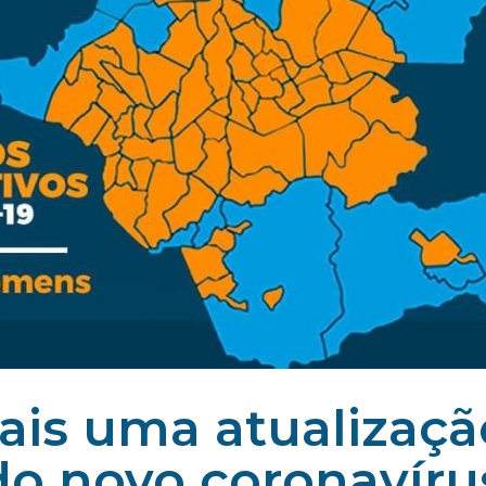
ais uma atualizaçã
do novo coronavíru