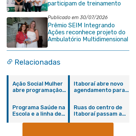
participam de treinamento
em primeiros socorros em
Itaboraí
Publicado em 30/07/2026
Prêmio SEIM Integrando
Ações reconhece projeto do
Ambulatório Multidimensional
da Pessoa Idosa de Itaboraí
Relacionadas
Ação Social Mulher
Itaboraí abre novo
abre programação
agendamento para
do Agosto Lilás em
castração gratuita
Itaboraí com
de cães e gatos
Programa Saúde na
Ruas do centro de
serviços gratuitos e
Escola e a linha de
Itaboraí passam a
orientações
cuidados da
operar em novos
Hanseníase
sentidos
promovem