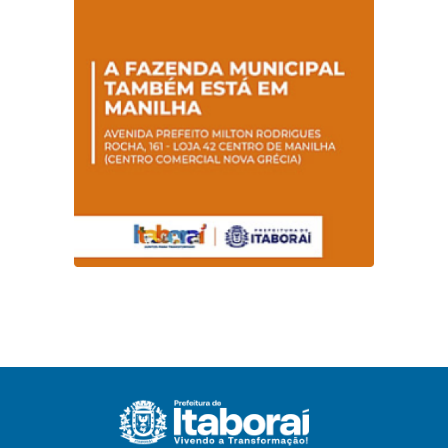
conscientização
sobre hanseníase
na E.M Adelaide de
Magalhães Seabra