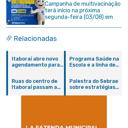
Campanha de multivacinação
terá início na próxima
segunda-feira (03/08) em
Itaboraí
Relacionadas
Itaboraí abre novo
Programa Saúde na
agendamento para
Escola e a linha de
castração gratuita
cuidados da
de cães e gatos
Hanseníase
Ruas do centro de
Palestra do Sebrae
promovem
Itaboraí passam a
sobre estratégias
conscientização
operar em novos
de divulgação reúne
sobre hanseníase
sentidos
empreendedores no
na E.M Adelaide de
Centro de Itaboraí
Magalhães Seabra