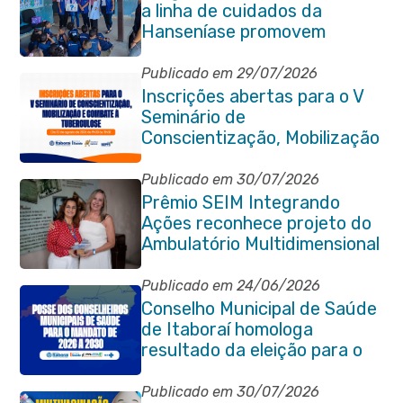
a linha de cuidados da
Hanseníase promovem
conscientização sobre
hanseníase na E.M Adelaide
Publicado em 29/07/2026
de Magalhães Seabra
Inscrições abertas para o V
Seminário de
Conscientização, Mobilização
e Combate à Tuberculose em
Itaboraí
Publicado em 30/07/2026
Prêmio SEIM Integrando
Ações reconhece projeto do
Ambulatório Multidimensional
da Pessoa Idosa de Itaboraí
Publicado em 24/06/2026
Conselho Municipal de Saúde
de Itaboraí homologa
resultado da eleição para o
quadriênio 2026–2030
Publicado em 30/07/2026