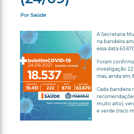
Por Saúde
A Secretaria Mu
na bandeira ama
essa data 63.670
Foram confirmad
investigação 22
mas, ainda sim, 
Cada bandeira 
recomendações d
muito alto), ver
e verde (risco m