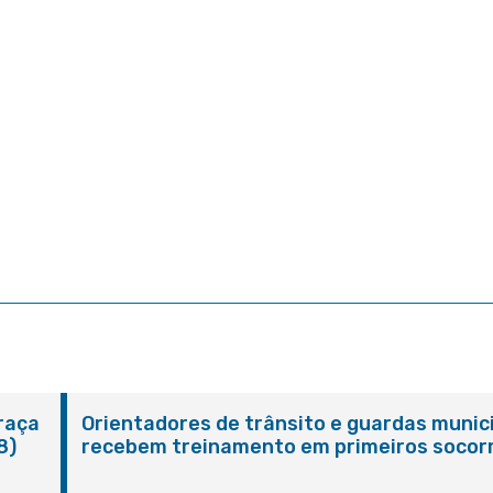
Praça
Orientadores de trânsito e guardas munic
8)
recebem treinamento em primeiros socor
em Itaboraí