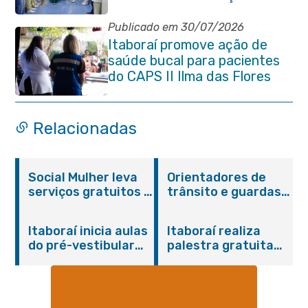
compromisso com a vida
Publicado em 30/07/2026
Itaboraí promove ação de
saúde bucal para pacientes
do CAPS II Ilma das Flores
Relacionadas
Social Mulher leva
Orientadores de
serviços gratuitos à
trânsito e guardas
Praça Alarico
municipais recebem
Antunes nesta
treinamento em
Itaboraí inicia aulas
Itaboraí realiza
sexta-feira (07/08)
primeiros socorros
do pré-vestibular
palestra gratuita
em Itaboraí
presencial
sobre Compras
“Passaporte para o
Governamentais em
Futuro”
parceria com o
Sebrae