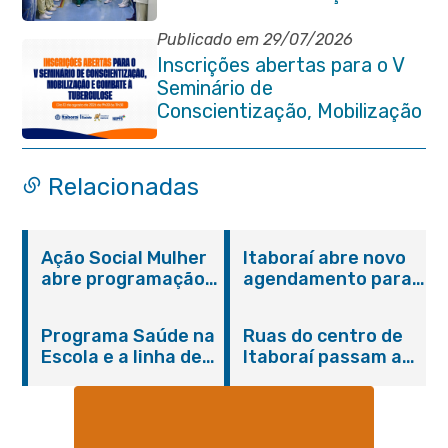
compromisso com a vida
Publicado em 29/07/2026
Inscrições abertas para o V
Seminário de
Conscientização, Mobilização
e Combate à Tuberculose em
Itaboraí
Relacionadas
Ação Social Mulher
Itaboraí abre novo
abre programação
agendamento para
do Agosto Lilás em
castração gratuita
Itaboraí com
de cães e gatos
Programa Saúde na
Ruas do centro de
serviços gratuitos e
Escola e a linha de
Itaboraí passam a
orientações
cuidados da
operar em novos
Hanseníase
sentidos
promovem
conscientização