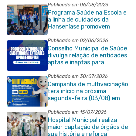
Publicado em 06/08/2026
Programa Saúde na Escola e
a linha de cuidados da
Hanseníase promovem
conscientização sobre
hanseníase na E.M Adelaide
Publicado em 02/06/2026
de Magalhães Seabra
Conselho Municipal de Saúde
divulga relação de entidades
aptas e inaptas para
processo eleitoral do
quadriênio 2026-2030
Publicado em 30/07/2026
Campanha de multivacinação
terá início na próxima
segunda-feira (03/08) em
Itaboraí
Publicado em 15/07/2026
Hospital Municipal realiza
maior captação de órgãos de
sua história e reforça