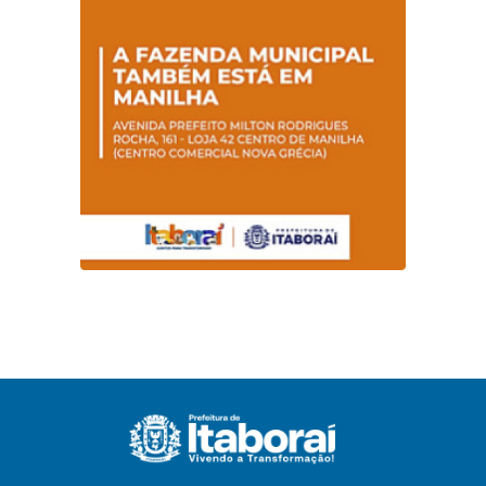
sobre hanseníase
na E.M Adelaide de
Magalhães Seabra