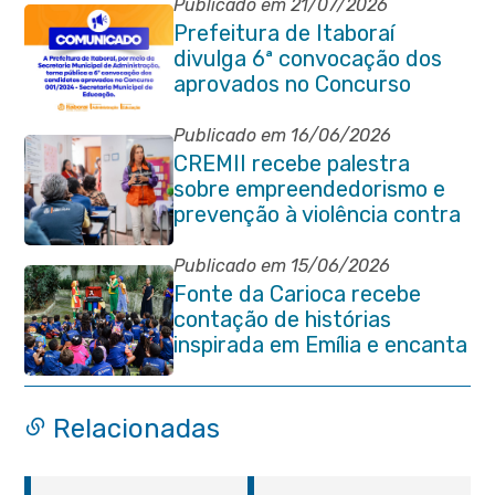
Publicado em 21/07/2026
Prefeitura de Itaboraí
divulga 6ª convocação dos
aprovados no Concurso
Público 001/2024 da
Educação
Publicado em 16/06/2026
CREMII recebe palestra
sobre empreendedorismo e
prevenção à violência contra
a pessoa idosa
Publicado em 15/06/2026
Fonte da Carioca recebe
contação de histórias
inspirada em Emília e encanta
crianças da rede pública de
Itaboraí
Relacionadas