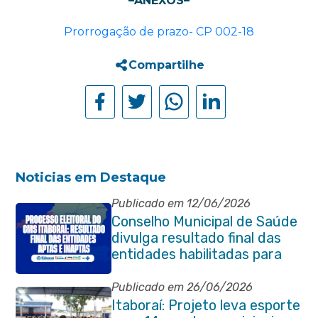
–ANEXOS–
Prorrogação de prazo- CP 002-18
Compartilhe
Noticias em Destaque
Publicado em 12/06/2026
Conselho Municipal de Saúde
divulga resultado final das
entidades habilitadas para
eleição do quadriênio 2026-
2030
Publicado em 26/06/2026
Itaboraí: Projeto leva esporte