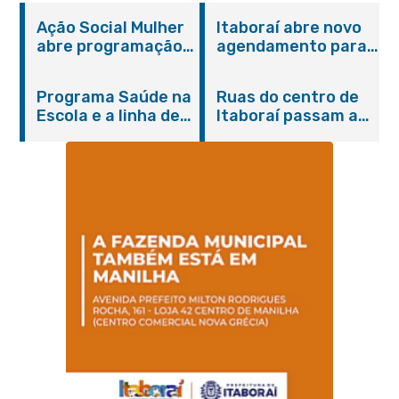
Ação Social Mulher
Itaboraí abre novo
abre programação
agendamento para
do Agosto Lilás em
castração gratuita
Itaboraí com
de cães e gatos
Programa Saúde na
Ruas do centro de
serviços gratuitos e
Escola e a linha de
Itaboraí passam a
orientações
cuidados da
operar em novos
Hanseníase
sentidos
promovem
conscientização
sobre hanseníase
na E.M Adelaide de
Magalhães Seabra