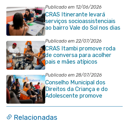
Publicado em 12/06/2026
CRAS Itinerante levará
serviços socioassistenciais
ao bairro Vale do Sol nos dias
15 e 16 de junho e Vila
Gabriela 18 de junho
Publicado em 22/07/2026
CRAS Itambi promove roda
de conversa para acolher
pais e mães atípicos
Publicado em 28/07/2026
Conselho Municipal dos
Direitos da Criança e do
Adolescente promove
reunião de alinhamento com
órgãos públicos
Relacionadas