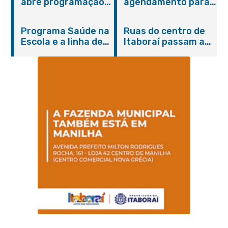
abre programação
agendamento para
do Agosto Lilás em
castração gratuita
Itaboraí com
de cães e gatos
Programa Saúde na
Ruas do centro de
serviços gratuitos e
Escola e a linha de
Itaboraí passam a
orientações
cuidados da
operar em novos
Hanseníase
sentidos
promovem
conscientização
sobre hanseníase
na E.M Adelaide de
Magalhães Seabra