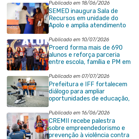
Publicado em 18/06/2026
SEMED inaugura Sala de
Recursos em unidade do
Apolo e amplia atendimento
especializado na rede
municipal
Publicado em 10/07/2026
Proerd forma mais de 690
alunos e reforça parceria
entre escola, família e PM em
Itaboraí
Publicado em 07/07/2026
Prefeitura e IFF fortalecem
diálogo para ampliar
oportunidades de educação,
ciência e inovação em
Itaboraí
Publicado em 16/06/2026
CREMII recebe palestra
sobre empreendedorismo e
prevenção à violência contra