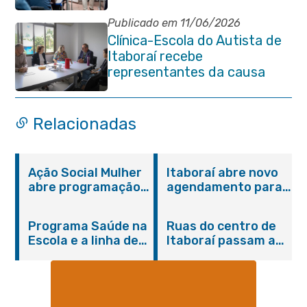
a pessoa idosa
Publicado em 11/06/2026
Clínica-Escola do Autista de
Itaboraí recebe
representantes da causa
atípica de Santa Catarina
Relacionadas
Ação Social Mulher
Itaboraí abre novo
abre programação
agendamento para
do Agosto Lilás em
castração gratuita
Itaboraí com
de cães e gatos
Programa Saúde na
Ruas do centro de
serviços gratuitos e
Escola e a linha de
Itaboraí passam a
orientações
cuidados da
operar em novos
Hanseníase
sentidos
promovem
conscientização