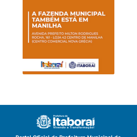
sobre hanseníase
na E.M Adelaide de
Magalhães Seabra