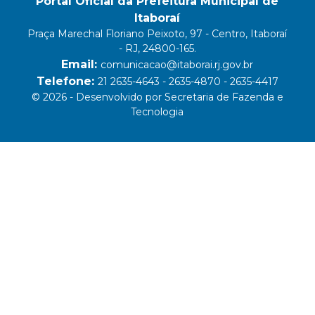
Portal Oficial da Prefeitura Municipal de
Itaboraí
Praça Marechal Floriano Peixoto, 97 - Centro, Itaboraí
- RJ, 24800-165.
Email:
comunicacao@itaborai.rj.gov.br
Telefone:
21 2635-4643 - 2635-4870 - 2635-4417
© 2026 - Desenvolvido por Secretaria de Fazenda e
Tecnologia