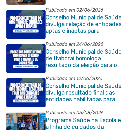
socorros em Itaboraí
Publicado em 02/06/2026
Conselho Municipal de Saúde
divulga relação de entidades
aptas e inaptas para
processo eleitoral do
quadriênio 2026-2030
Publicado em 24/06/2026
Conselho Municipal de Saúde
de Itaboraí homologa
resultado da eleição para o
quadriênio 2026–2030
Publicado em 12/06/2026
Conselho Municipal de Saúde
divulga resultado final das
entidades habilitadas para
eleição do quadriênio 2026-
2030
Publicado em 06/08/2026
Programa Saúde na Escola e
a linha de cuidados da