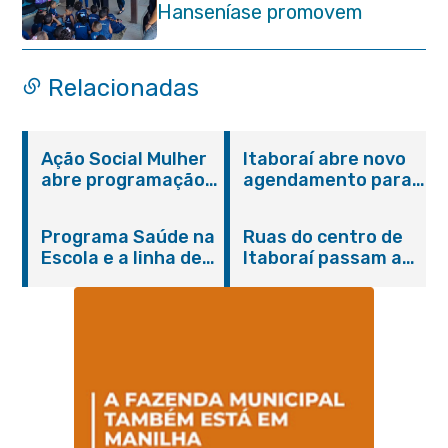
Hanseníase promovem
conscientização sobre
hanseníase na E.M Adelaide
de Magalhães Seabra
Relacionadas
Ação Social Mulher
Itaboraí abre novo
abre programação
agendamento para
do Agosto Lilás em
castração gratuita
Itaboraí com
de cães e gatos
Programa Saúde na
Ruas do centro de
serviços gratuitos e
Escola e a linha de
Itaboraí passam a
orientações
cuidados da
operar em novos
Hanseníase
sentidos
promovem
conscientização
sobre hanseníase
na E.M Adelaide de
Magalhães Seabra