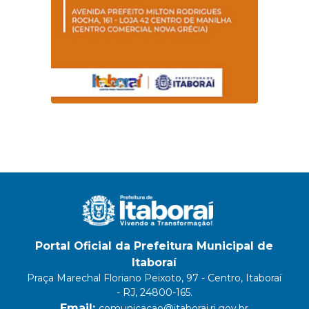
Portal Oficial da Prefeitura Municipal de
Itaboraí
Praça Marechal Floriano Peixoto, 97 - Centro, Itaboraí
- RJ, 24800-165.
Email:
comunicacao@itaborai.rj.gov.br