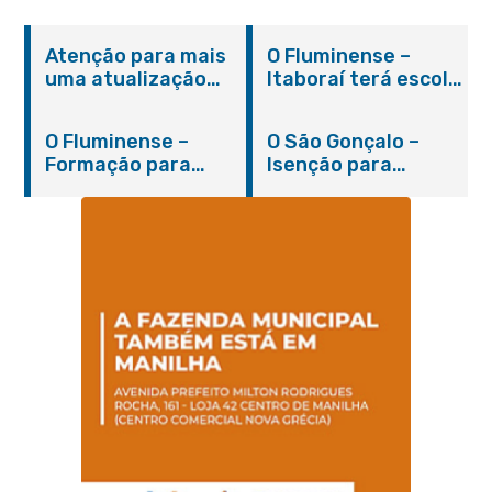
Atenção para mais
O Fluminense –
uma atualização
Itaboraí terá escola
sobre os casos do
integral modelo com
novo coronavírus
inauguração em
O Fluminense –
O São Gonçalo –
em Itaboraí (24/05)
março
Formação para
Isenção para
jovens e adultos em
portadores de
Itaboraí
hanseníase