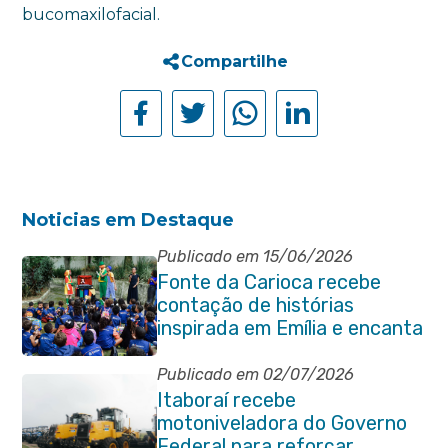
bucomaxilofacial.
Compartilhe
Noticias em Destaque
Publicado em 15/06/2026
Fonte da Carioca recebe
contação de histórias
inspirada em Emília e encanta
crianças da rede pública de
Itaboraí
Publicado em 02/07/2026
Itaboraí recebe
motoniveladora do Governo
Federal para reforçar