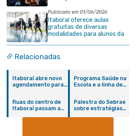
Centro da cidade na noite de
abertura
Publicado em 01/06/2026
Itaboraí oferece aulas
gratuitas de diversas
modalidades para alunos da
rede municipal de ensino
Relacionadas
Itaboraí abre novo
Programa Saúde na
agendamento para
Escola e a linha de
castração gratuita
cuidados da
de cães e gatos
Hanseníase
Ruas do centro de
Palestra do Sebrae
promovem
Itaboraí passam a
sobre estratégias
conscientização
operar em novos
de divulgação reúne
sobre hanseníase
sentidos
empreendedores no
na E.M Adelaide de
Centro de Itaboraí
Magalhães Seabra