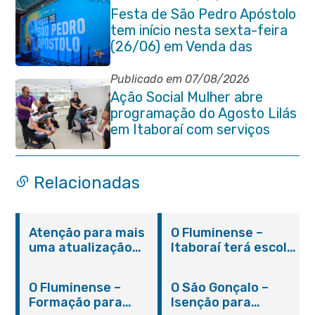
Festa de São Pedro Apóstolo
tem início nesta sexta-feira
(26/06) em Venda das
Pedras
Publicado em 07/08/2026
Ação Social Mulher abre
programação do Agosto Lilás
em Itaboraí com serviços
gratuitos e orientações
Relacionadas
Atenção para mais
O Fluminense –
uma atualização
Itaboraí terá escola
sobre os casos do
integral modelo com
novo coronavírus
inauguração em
O Fluminense –
O São Gonçalo –
em Itaboraí (24/05)
março
Formação para
Isenção para