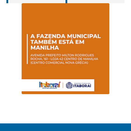
jovens e adultos em
portadores de
Itaboraí
hanseníase