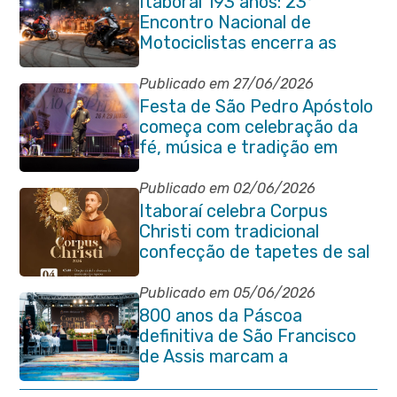
Itaboraí 193 anos: 23º
Encontro Nacional de
Motociclistas encerra as
comemorações do
aniversário da cidade
Publicado em 27/06/2026
Festa de São Pedro Apóstolo
começa com celebração da
fé, música e tradição em
Venda das Pedras
Publicado em 02/06/2026
Itaboraí celebra Corpus
Christi com tradicional
confecção de tapetes de sal
e programação religiosa na
Avenida 22 de Maio
Publicado em 05/06/2026
800 anos da Páscoa
definitiva de São Francisco
de Assis marcam a
celebração de Corpus Christi