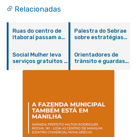
em Itaboraí
Relacionadas
Ruas do centro de
Palestra do Sebrae
Itaboraí passam a
sobre estratégias
operar em novos
de divulgação reúne
sentidos
empreendedores no
Social Mulher leva
Orientadores de
Centro de Itaboraí
serviços gratuitos à
trânsito e guardas
Praça Alarico
municipais recebem
Antunes nesta
treinamento em
sexta-feira (07/08)
primeiros socorros
em Itaboraí