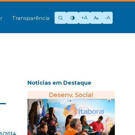
+A
-A
r
Transparência
Noticias em Destaque
Desenv. Social
–
6/2014