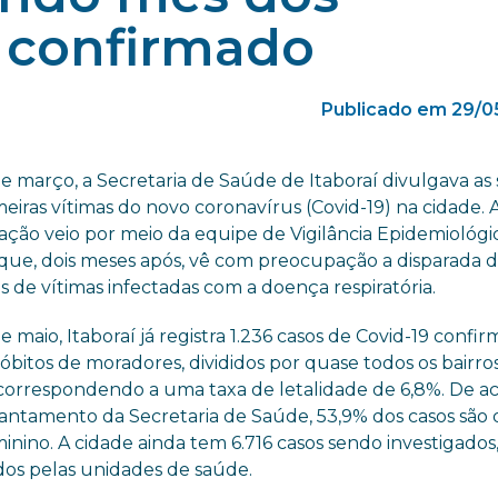
s confirmado
Publicado em 29/0
e março, a Secretaria de Saúde de Itaboraí divulgava as
meiras vítimas do novo coronavírus (Covid-19) na cidade. 
ção veio por meio da equipe de Vigilância Epidemiológic
ue, dois meses após, vê com preocupação a disparada 
 de vítimas infectadas com a doença respiratória.
 maio, Itaboraí já registra 1.236 casos de Covid-19 confir
bitos de moradores, divididos por quase todos os bairro
 correspondendo a uma taxa de letalidade de 6,8%. De a
antamento da Secretaria de Saúde, 53,9% dos casos são 
inino. A cidade ainda tem 6.716 casos sendo investigados
ados pelas unidades de saúde.