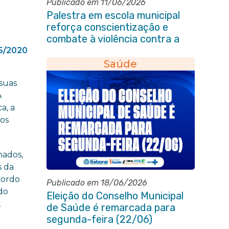
Publicado em 11/06/2026
Palestra em escola municipal
reforça conscientização e
combate à violência contra a
pessoa idosa em Itaboraí
5/2020
Saúde
 suas
A
a, a
dos
mados,
s da
cordo
Publicado em 18/06/2026
do
Eleição do Conselho Municipal
,
de Saúde é remarcada para
segunda-feira (22/06)