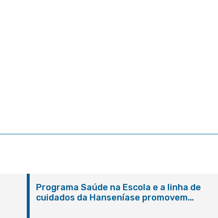
Programa Saúde na Escola e a linha de
cuidados da Hanseníase promovem
conscientização sobre hanseníase na E.M