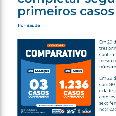
primeiros caso
Por Saúde
Em 29 d
três pri
confirma
mesma q
números
Em 29 de
com 80 ó
cidade,
com lev
sexo fem
notific