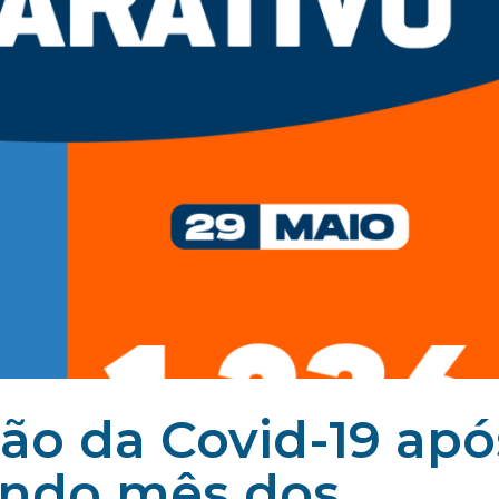
ção da Covid-19 apó
undo mês dos