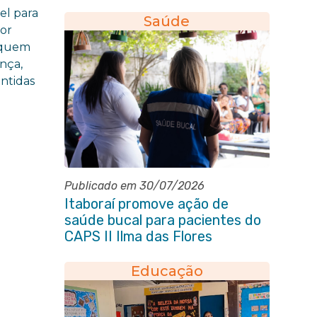
el para
Saúde
dor
fiquem
nça,
ntidas
Publicado em 30/07/2026
Itaboraí promove ação de
saúde bucal para pacientes do
CAPS II Ilma das Flores
Educação