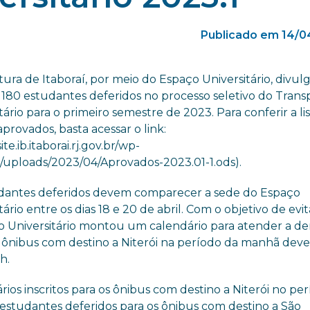
Publicado em 14/0
tura de Itaboraí, por meio do Espaço Universitário, divul
s 180 estudantes deferidos no processo seletivo do Trans
tário para o primeiro semestre de 2023. Para conferir a l
provados, basta acessar o link:
site.ib.itaborai.rj.gov.br/wp-
/uploads/2023/04/Aprovados-2023.01-1.ods).
dantes deferidos devem comparecer a sede do Espaço
tário entre os dias 18 e 20 de abril. Com o objetivo de evita
o Universitário montou um calendário para atender a 
 os ônibus com destino a Niterói na período da manhã de
h.
tários inscritos para os ônibus com destino a Niterói no pe
dos estudantes deferidos para os ônibus com destino a São