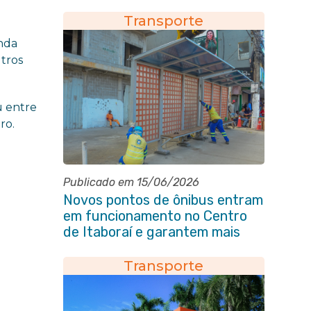
reforçar a segurança no
trânsito
Transporte
anda
utros
u entre
ro.
Publicado em 15/06/2026
Novos pontos de ônibus entram
em funcionamento no Centro
de Itaboraí e garantem mais
conforto à população
Transporte