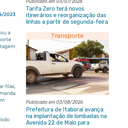
Publicado em 03/07/2026
Tarifa Zero terá novos
4/2023
itinerários e reorganização das
linhas a partir de segunda-feira
(06/07)
gou a
Transporte
porte
istagem
r filas,
demanda
vem
Publicado em 03/08/2026
Prefeitura de Itaboraí avança
na implantação de lombadas na
ríodo
Avenida 22 de Maio para