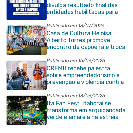
divulga resultado final das
entidades habilitadas para
eleição do quadriênio 2026-
2030
Publicado em 18/07/2026
Casa de Cultura Heloísa
Alberto Torres promove
encontro de capoeira e troca
de cordas na Praça Marechal
Floriano Peixoto
Publicado em 16/06/2026
CREMII recebe palestra
sobre empreendedorismo e
prevenção à violência contra
a pessoa idosa
Publicado em 13/06/2026
Ita Fan Fest: Itaboraí se
transforma em arquibancada
verde e amarela na estreia
do Brasil na Copa do Mundo