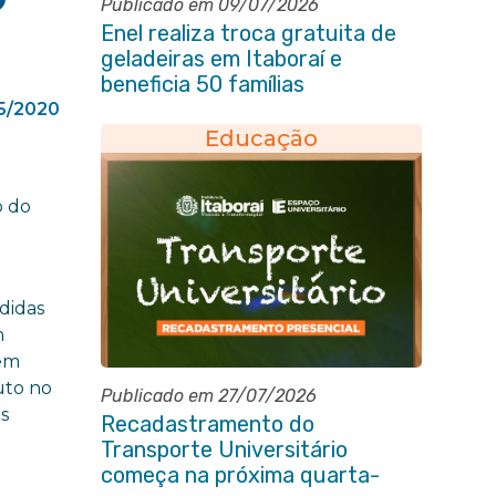
Publicado em 09/07/2026
Enel realiza troca gratuita de
geladeiras em Itaboraí e
beneficia 50 famílias
5/2020
Educação
o
o do
didas
m
cem
uto no
Publicado em 27/07/2026
es
Recadastramento do
Transporte Universitário
começa na próxima quarta-