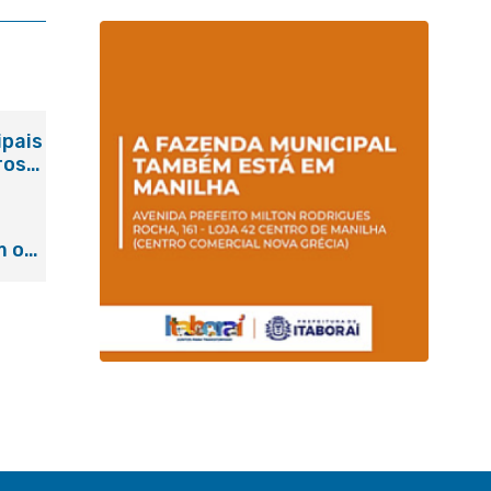
ipais
ros
m o