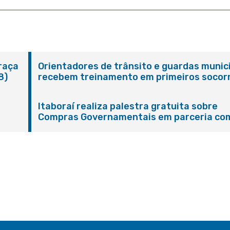
Praça
Orientadores de trânsito e guardas munic
8)
recebem treinamento em primeiros socor
em Itaboraí
Itaboraí realiza palestra gratuita sobre
Compras Governamentais em parceria co
Sebrae