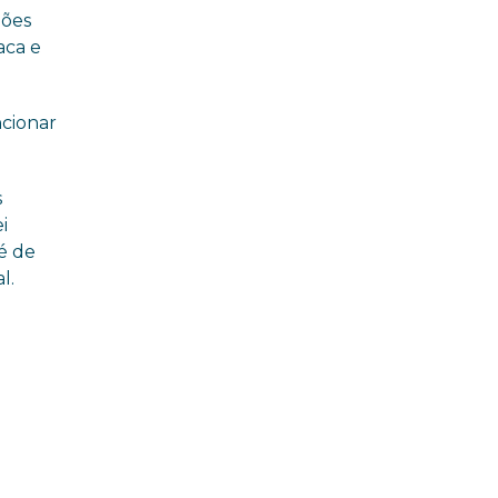
feira (29/07)
ções
aca e
ncionar
s
i
 é de
l.