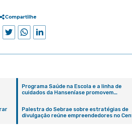
Compartilhe
Programa Saúde na Escola e a linha de
cuidados da Hanseníase promovem
conscientização sobre hanseníase na E.M
Adelaide de Magalhães Seabra
rar
Palestra do Sebrae sobre estratégias de
divulgação reúne empreendedores no Cen
de Itaboraí