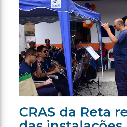
CRAS da Reta r
das instalações