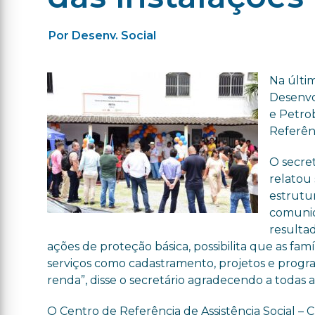
Por Desenv. Social
Na últim
Desenvo
e Petro
Referênc
O secret
relatou 
estrutu
comunid
resulta
ações de proteção básica, possibilita que as fam
serviços como cadastramento, projetos e pro
renda”, disse o secretário agradecendo a todas 
O Centro de Referência de Assistência Social 