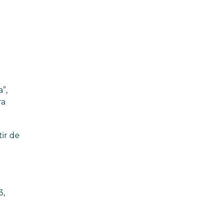
a
É
”,
ra
tir de
e
3,