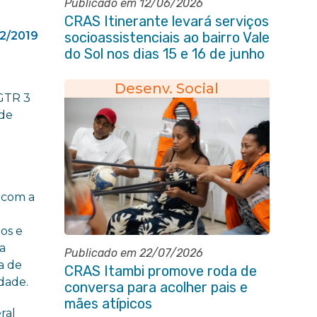
Publicado em 12/06/2026
CRAS Itinerante levará serviços
12/2019
socioassistenciais ao bairro Vale
do Sol nos dias 15 e 16 de junho
e Vila Gabriela 18 de junho
Desenv. Social
 GTR 3
 de
e com a
os e
 a
Publicado em 22/07/2026
a de
CRAS Itambi promove roda de
dade.
conversa para acolher pais e
mães atípicos
ral