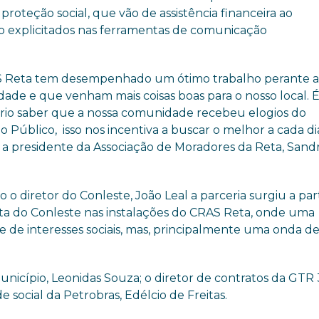
 proteção social, que vão de assistência financeira ao
ão explicitados nas ferramentas de comunicação
 Reta tem desempenhado um ótimo trabalho perante 
ade e que venham mais coisas boas para o nosso local. 
tório saber que a nossa comunidade recebeu elogios do
io Público, isso nos incentiva a buscar o melhor a cada dia
 a presidente da Associação de Moradores da Reta, Sand
o diretor do Conleste, João Leal a parceria surgiu a par
ita do Conleste nas instalações do CRAS Reta, onde uma
e de interesses sociais, mas, principalmente uma onda d
nicípio, Leonidas Souza; o diretor de contratos da GTR 
 social da Petrobras, Edélcio de Freitas.