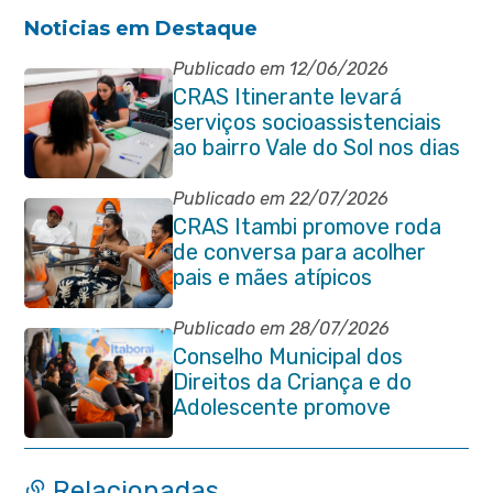
Noticias em Destaque
Publicado em 12/06/2026
CRAS Itinerante levará
serviços socioassistenciais
ao bairro Vale do Sol nos dias
15 e 16 de junho e Vila
Gabriela 18 de junho
Publicado em 22/07/2026
CRAS Itambi promove roda
de conversa para acolher
pais e mães atípicos
Publicado em 28/07/2026
Conselho Municipal dos
Direitos da Criança e do
Adolescente promove
reunião de alinhamento com
órgãos públicos
Relacionadas