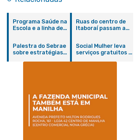
Programa Saúde na
Ruas do centro de
Escola e a linha de
Itaboraí passam a
cuidados da
operar em novos
Hanseníase
sentidos
Palestra do Sebrae
Social Mulher leva
promovem
sobre estratégias
serviços gratuitos à
conscientização
de divulgação reúne
Praça Alarico
sobre hanseníase
empreendedores no
Antunes nesta
na E.M Adelaide de
Centro de Itaboraí
sexta-feira (07/08)
Magalhães Seabra