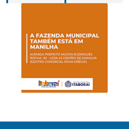
jovens e adultos em
portadores de
Itaboraí
hanseníase