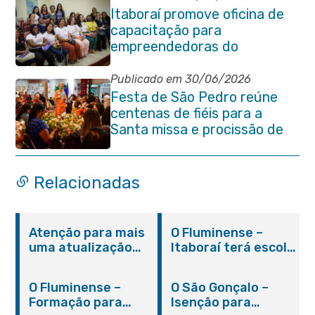
Itaboraí promove oficina de
capacitação para
empreendedoras do
município
Publicado em 30/06/2026
Festa de São Pedro reúne
centenas de fiéis para a
Santa missa e procissão de
encerramento e shows
Relacionadas
Atenção para mais
O Fluminense –
uma atualização
Itaboraí terá escola
sobre os casos do
integral modelo com
novo coronavírus
inauguração em
O Fluminense –
O São Gonçalo –
em Itaboraí (24/05)
março
Formação para
Isenção para