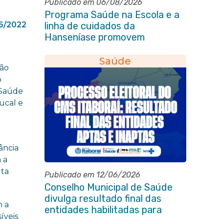
Publicado em 06/08/2026
Programa Saúde na Escola e a
6/2022
linha de cuidados da
Hanseníase promovem
conscientização sobre
hanseníase na E.M Adelaide de
Saúde
ção
Magalhães Seabra
o
 Saúde
ucal e
ância
 a
lta
Publicado em 12/06/2026
Conselho Municipal de Saúde
divulga resultado final das
m a
entidades habilitadas para
íveis