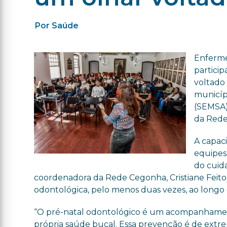
Por Saúde
Enfermei
particip
voltado
municípi
(SEMSA)
da Rede
A capaci
equipes
do cuid
coordenadora da Rede Cegonha, Cristiane Feito
odontológica, pelo menos duas vezes, ao longo 
“O pré-natal odontológico é um acompanhament
própria saúde bucal. Essa prevenção é de extrem