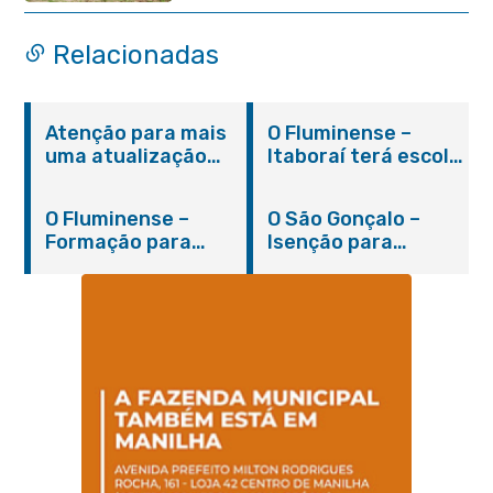
Relacionadas
Atenção para mais
O Fluminense –
uma atualização
Itaboraí terá escola
sobre os casos do
integral modelo com
novo coronavírus
inauguração em
O Fluminense –
O São Gonçalo –
em Itaboraí (24/05)
março
Formação para
Isenção para
jovens e adultos em
portadores de
Itaboraí
hanseníase