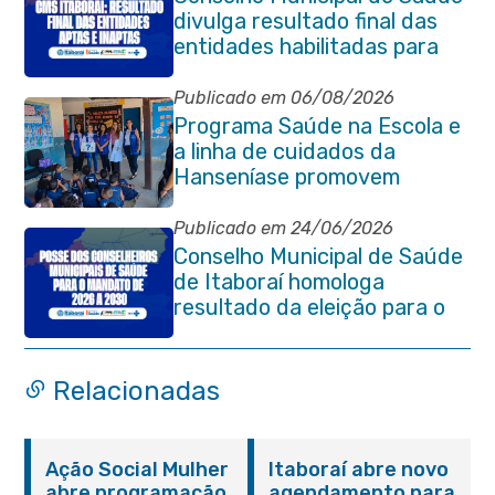
divulga resultado final das
entidades habilitadas para
eleição do quadriênio 2026-
2030
Publicado em 06/08/2026
Programa Saúde na Escola e
a linha de cuidados da
Hanseníase promovem
conscientização sobre
hanseníase na E.M Adelaide
Publicado em 24/06/2026
de Magalhães Seabra
Conselho Municipal de Saúde
de Itaboraí homologa
resultado da eleição para o
quadriênio 2026–2030
Relacionadas
Ação Social Mulher
Itaboraí abre novo
abre programação
agendamento para