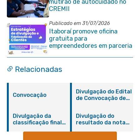
mutirão de autocuidado no
CREMII
Publicado em 31/07/2026
Itaboraí promove oficina
gratuita para
empreendedores em parceria
com o Sebrae
Relacionadas
Divulgação do Edital
Convocação
de Convocação de
Auxiliares de
Transito – SETRAN
Divulgação da
Divulgação do
classificação final
resultado da nota
do processo para
dos candidatos
Auxiliar de Transito
após recurso –