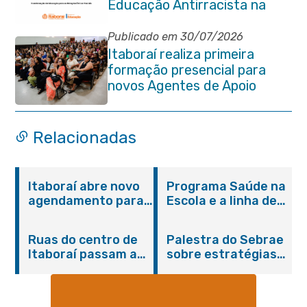
Educação Antirracista na
Rede Pública de Ensino
Publicado em 30/07/2026
Itaboraí realiza primeira
formação presencial para
novos Agentes de Apoio
Escolar
Relacionadas
Itaboraí abre novo
Programa Saúde na
agendamento para
Escola e a linha de
castração gratuita
cuidados da
de cães e gatos
Hanseníase
Ruas do centro de
Palestra do Sebrae
promovem
Itaboraí passam a
sobre estratégias
conscientização
operar em novos
de divulgação reúne
sobre hanseníase
sentidos
empreendedores no
na E.M Adelaide de
Centro de Itaboraí
Magalhães Seabra