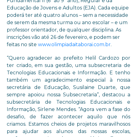
Fundamental II (6° ao 9° ano), Regular e da
Educação de Jovens e Adultos (EJA). Cada equipe
poderá ter até quatro alunos – sem a necessidade
de serem da mesma turma ou ano escolar – e um
professor orientador, de qualquer disciplina. As
inscrições vão até 26 de fevereiro, e podem ser
feitas no site
www.olimpiadaitaborai.com.br
.
“
Quero agradecer ao prefeito Helil Cardozo por
ter criado,
em sua gestão,
uma subsecretaria de
Tecnologias Educacionais e Informação. E tenho
também um agradecimento especial
à
nossa
secretária de Educação, Susilaine Duarte, que
sempre apoiou nossa Subsecretaria”, destacou a
subsecretária de Tecnologias Educacionais e
Informação, Sirlene Mendes. “Agora vem a fase do
desafio, de fazer acontecer aquilo que nós
criamos. Estamos cheios de projetos maravilhosos
para ajudar aos alunos das nossas escolas,