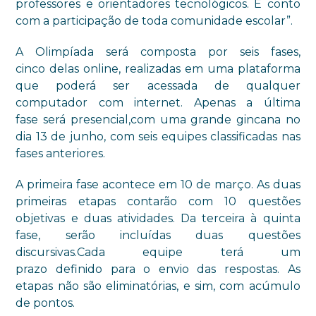
professores e orientadores tecnológicos. E conto
com a participação de toda comunidade escolar”.
A Olimpíada será composta por seis fases,
cinco
delas
online,
realizadas
em uma plataforma
que poderá ser acessada de qualquer
computador com internet.
Apenas a
última
fase
será
presencial,
com
uma grande gincana no
dia 13 de junho, com seis equipes classificadas
nas
fases anteriores
.
A primeira fase acontece
em
10 de março. As duas
primeiras etapas contarão com 10 questões
objetivas e duas atividades. Da terceira
à
quinta
fase
,
ser
ão
incluída
s
duas questões
discursivas.
Cada
equipe te
rá
um
prazo
definido
para
o
envio d
as
resposta
s.
A
s
etapas não são eliminatórias, e sim, com acúmulo
de pontos.