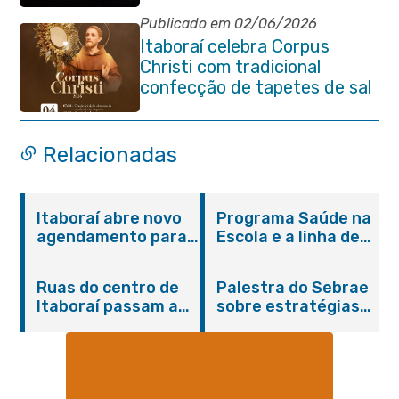
Venda das Pedras
Publicado em 02/06/2026
Itaboraí celebra Corpus
Christi com tradicional
confecção de tapetes de sal
e programação religiosa na
Avenida 22 de Maio
Relacionadas
Itaboraí abre novo
Programa Saúde na
agendamento para
Escola e a linha de
castração gratuita
cuidados da
de cães e gatos
Hanseníase
Ruas do centro de
Palestra do Sebrae
promovem
Itaboraí passam a
sobre estratégias
conscientização
operar em novos
de divulgação reúne
sobre hanseníase
sentidos
empreendedores no
na E.M Adelaide de
Centro de Itaboraí
Magalhães Seabra