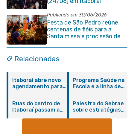
(24/06) em Itaboraí
Publicado em 30/06/2026
Festa de São Pedro reúne
centenas de fiéis para a
Santa missa e procissão de
encerramento e shows
Relacionadas
Itaboraí abre novo
Programa Saúde na
agendamento para
Escola e a linha de
castração gratuita
cuidados da
de cães e gatos
Hanseníase
Ruas do centro de
Palestra do Sebrae
promovem
Itaboraí passam a
sobre estratégias
conscientização
operar em novos
de divulgação reúne
sobre hanseníase
sentidos
empreendedores no
na E.M Adelaide de
Centro de Itaboraí
Magalhães Seabra