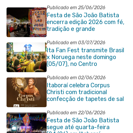
Publicado em 25/06/2026
Festa de São João Batista
encerra edição 2026 com fé,
tradição e grande
participação popular
Publicado em 03/07/2026
Ita Fan Fest transmite Brasil
x Noruega neste domingo
(05/07), no Centro
Publicado em 02/06/2026
Itaboraí celebra Corpus
Christi com tradicional
confecção de tapetes de sal
e programação religiosa na
Avenida 22 de Maio
Publicado em 22/06/2026
Festa de São João Batista
segue até quarta-feira