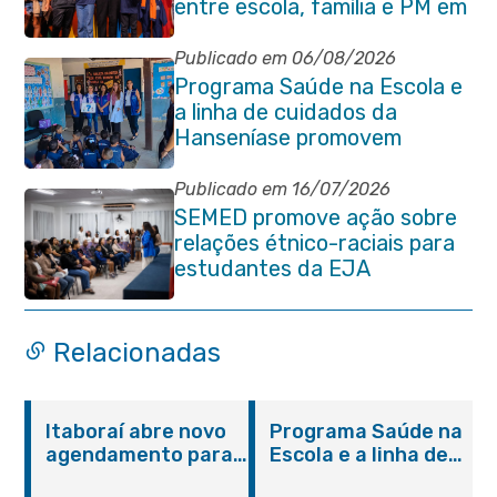
entre escola, família e PM em
Itaboraí
Publicado em 06/08/2026
Programa Saúde na Escola e
a linha de cuidados da
Hanseníase promovem
conscientização sobre
hanseníase na E.M Adelaide
Publicado em 16/07/2026
de Magalhães Seabra
SEMED promove ação sobre
relações étnico-raciais para
estudantes da EJA
Relacionadas
Itaboraí abre novo
Programa Saúde na
agendamento para
Escola e a linha de
castração gratuita
cuidados da