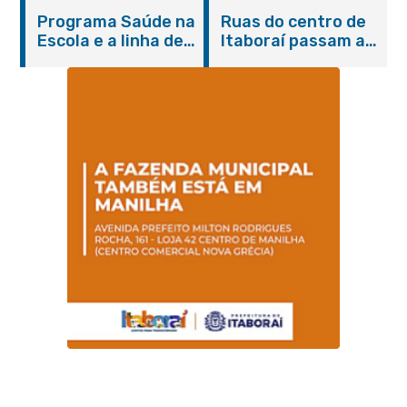
Itaboraí com
de cães e gatos
Programa Saúde na
Ruas do centro de
serviços gratuitos e
Escola e a linha de
Itaboraí passam a
orientações
cuidados da
operar em novos
Hanseníase
sentidos
promovem
conscientização
sobre hanseníase
na E.M Adelaide de
Magalhães Seabra